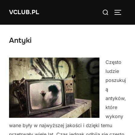
Skip
Search
VCLUB.PL
to
TOGGLE
for:
content
Antyki
Często
ludzie
poszukuj
ą
antyków,
które
wykony
wane były w najwyższej jakości i dzięki temu
przetrwały wiele lat. Czas jednak odbija się często