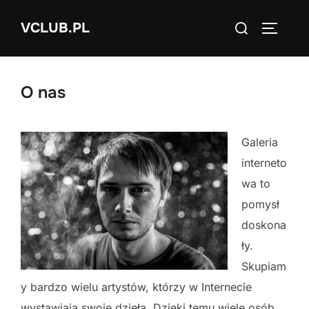
Skip
Search
VCLUB.PL
to
TOGGLE
for:
content
O nas
Galeria
interneto
wa to
pomysł
doskona
ły.
Skupiam
y bardzo wielu artystów, którzy w Internecie
wystawiają swoje dzieła. Dzięki temu wiele osób