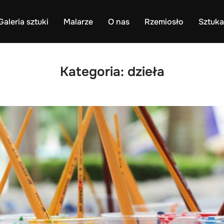
Galeria sztuki
Malarze
O nas
Rzemiosło
Sztuka
Kategoria:
dzieła