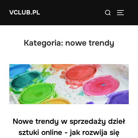
Skip
Search
VCLUB.PL
to
TOGGLE
for:
content
Kategoria:
nowe trendy
Nowe trendy w sprzedaży dzieł
sztuki online - jak rozwija się